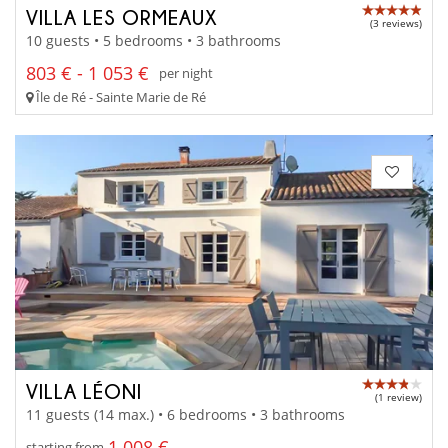
VILLA LES ORMEAUX
(3 reviews)
10 guests • 5 bedrooms • 3 bathrooms
803 € - 1 053 €
per night
Île de Ré - Sainte Marie de Ré
VILLA LÉONI
(1 review)
11 guests (14 max.) • 6 bedrooms • 3 bathrooms
1 008 €
starting from