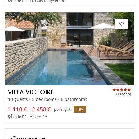
Île de Ré - Le Bois-Plage en Ré
VILLA VICTOIRE
(1 review)
10 guests • 5 bedrooms • 6 bathrooms
1 110 € - 2 450 €
per night
-15%
Île de Ré - Ars en Ré
Contact us