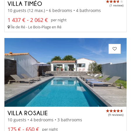
VILLA TIMÉO
(1 review)
10 guests (12 max.) • 6 bedrooms • 4 bathrooms
1 437 € - 2 062 €
per night
Île de Ré - Le Bois-Plage en Ré
VILLA ROSALIE
(9 reviews)
10 guests • 4 bedrooms • 3 bathrooms
175 € - 650 €
per night