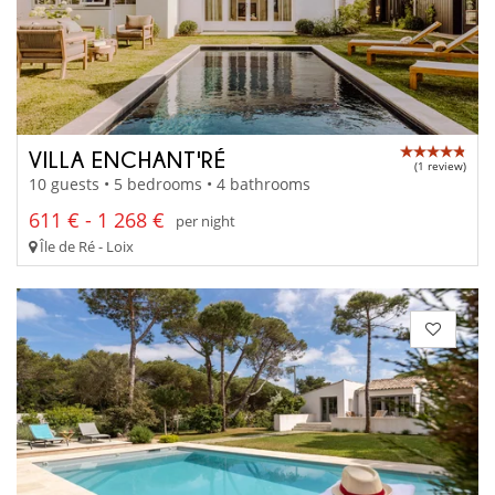
VILLA ENCHANT'RÉ
(1 review)
10 guests • 5 bedrooms • 4 bathrooms
611 € - 1 268 €
per night
Île de Ré - Loix